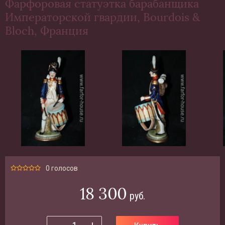
Фарфоровая статуэтка барабанщика
Императорской гвардии, Bourdois &
Bloch, Франция
0 голосов
18 300
руб.